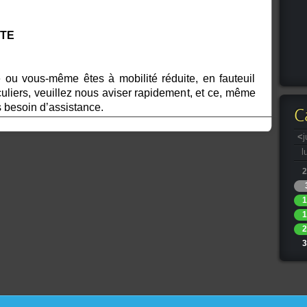
ITE
ou vous-même êtes à mobilité réduite, en fauteuil
culiers, veuillez nous aviser rapidement, et ce, même
s besoin d’assistance.
C
<
j
l
2
1
1
2
3