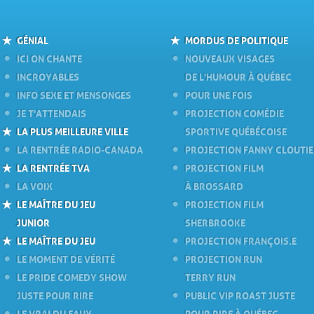
GÉNIAL
MORDUS DE POLITIQUE
ICI ON CHANTE
NOUVEAUX VISAGES
INCROYABLES
DE L'HUMOUR À QUÉBEC
INFO SEXE ET MENSONGES
POUR UNE FOIS
JE T'ATTENDAIS
PROJECTION COMÉDIE
LA PLUS MEILLEURE VILLE
SPORTIVE QUÉBÉCOISE
LA RENTRÉE RADIO-CANADA
PROJECTION FANNY CLOUTI
LA RENTRÉE TVA
PROJECTION FILM
LA VOIX
À BROSSARD
LE MAÎTRE DU JEU
PROJECTION FILM
JUNIOR
SHERBROOKE
LE MAÎTRE DU JEU
PROJECTION FRANÇOIS.E
LE MOMENT DE VÉRITÉ
PROJECTION RUN
LE PRIDE COMEDY SHOW
TERRY RUN
JUSTE POUR RIRE
PUBLIC VIP ROAST JUSTE
LE VRAI DU FAUX
POUR RIRE À QUÉBEC