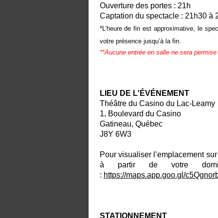
Ouverture des portes : 21h
Captation du spectacle : 21h30 à 
*L’heure de fin est approximative, le spe
votre présence jusqu’à la fin.
**Aucune entrée en salle ne sera permis
LIEU DE L'ÉVÉNEMENT
Théâtre du Casino du Lac-Leamy
1, Boulevard du Casino
Gatineau, Québec
J8Y 6W3
Pour visualiser l’emplacement sur 
à partir de votre domi
:
https://maps.app.goo.gl/c5Qgn
STATIONNEMENT