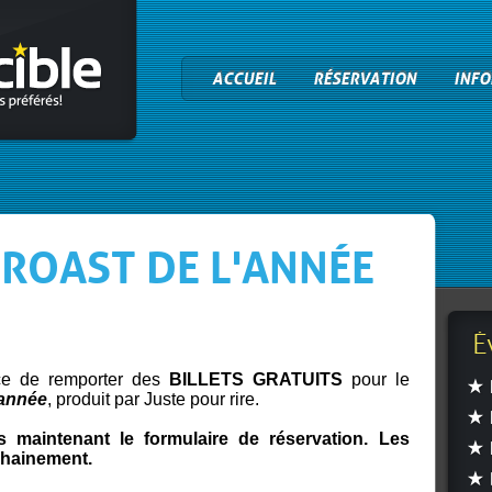
ACCUEIL
RÉSERVATION
INFO
LE ROAST DE L'ANNÉE
É
nce de remporter des
BILLETS GRATUITS
pour le
'année
, produit par Juste pour rire.
s maintenant le formulaire de réservation. Les
chainement.