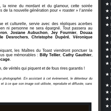
, la reine du mordant et du glamour, cette soirée
 de la nouvelle génération pour « roaster » l’année
ue et culturelle, servie avec des répliques acerbes
Rien ni personne ne sera épargné. Tout passera au
ron
,
Josiane Aubuchon
,
Jey Fournier
,
Douaa
lle Desrochers
,
Christophe Dupéré
,
Véronique
iquant, les Maîtres du Toast viendront ponctuer la
ndus que mémorables :
Billy Tellier
,
Cathy Gauthier
,
ucage
.
de vérités qui piquent et de fous rires garantis !
u photographié. En assistant à cet événement, le détenteur du
 et à ce que son image soit utilisée, reproduite et diffusée, sans