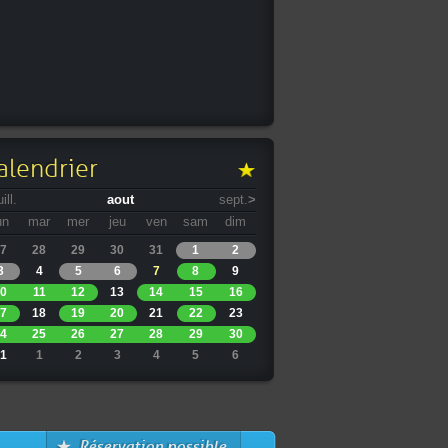
alendrier
uill.
aout
sept.
>
un
mar
mer
jeu
ven
sam
dim
7
28
29
30
31
1
2
3
4
5
6
7
8
9
0
11
12
13
14
15
16
7
18
19
20
21
22
23
4
25
26
27
28
29
30
1
1
2
3
4
5
6
Réservation possible