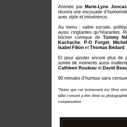
Animée par
Marie-Lyne Joncas
réunira une escouade d’humoristes
avec style et irrévérence.
Au menu : satire sociale, politiq
aussi cinglantes qu’hilarantes. 
bûcher comique de
Tommy Né
Kachache
,
P-O Forget
,
Miche
Isabel Filion
et
Thomas Bédard
.
Et pour ajouter encore plus de p
soirée de moments aussi inatte
Cathleen Rouleau
et
David Bea
90 minutes d’humour sans censure, 
*Notez que cet événement est filmé et/o
billet consent à être filmé ou photographié
compensation.