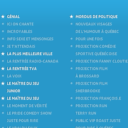
GÉNIAL
MORDUS DE POLITIQUE
ICI ON CHANTE
NOUVEAUX VISAGES
INCROYABLES
DE L'HUMOUR À QUÉBEC
INFO SEXE ET MENSONGES
POUR UNE FOIS
JE T'ATTENDAIS
PROJECTION COMÉDIE
LA PLUS MEILLEURE VILLE
SPORTIVE QUÉBÉCOISE
LA RENTRÉE RADIO-CANADA
PROJECTION FANNY CLOUTI
LA RENTRÉE TVA
PROJECTION FILM
LA VOIX
À BROSSARD
LE MAÎTRE DU JEU
PROJECTION FILM
JUNIOR
SHERBROOKE
LE MAÎTRE DU JEU
PROJECTION FRANÇOIS.E
LE MOMENT DE VÉRITÉ
PROJECTION RUN
LE PRIDE COMEDY SHOW
TERRY RUN
JUSTE POUR RIRE
PUBLIC VIP ROAST JUSTE
LE VRAI DU FAUX
POUR RIRE À QUÉBEC