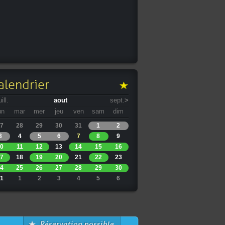
alendrier
uill.
aout
sept.
>
un
mar
mer
jeu
ven
sam
dim
7
28
29
30
31
1
2
3
4
5
6
7
8
9
0
11
12
13
14
15
16
7
18
19
20
21
22
23
4
25
26
27
28
29
30
1
1
2
3
4
5
6
Réservation possible