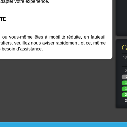
adapter votre expérience.
ITE
ou vous-même êtes à mobilité réduite, en fauteuil
culiers, veuillez nous aviser rapidement, et ce, même
C
s besoin d’assistance.
<
j
l
2
1
1
2
3