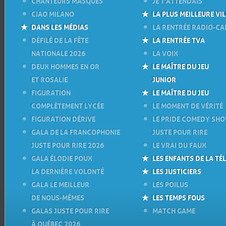
CHANTEURS MASQUÉS
JE T'ATTENDAIS
CIAO MILANO
LA PLUS MEILLEURE VIL
DANS LES MÉDIAS
LA RENTRÉE RADIO-C
DÉFILÉ DE LA FÊTE
LA RENTRÉE TVA
NATIONALE 2026
LA VOIX
DEUX HOMMES EN OR
LE MAÎTRE DU JEU
ET ROSALIE
JUNIOR
FIGURATION
LE MAÎTRE DU JEU
COMPLÈTEMENT LYCÉE
LE MOMENT DE VÉRITÉ
FIGURATION DÉRIVE
LE PRIDE COMEDY SH
GALA DE LA FRANCOPHONIE
JUSTE POUR RIRE
JUSTE POUR RIRE 2026
LE VRAI DU FAUX
GALA ÉLODIE POUX
LES ENFANTS DE LA TÉL
LA DERNIÈRE VOLONTÉ
LES JUSTICIERS
GALA LE MEILLEUR
LES POILUS
DE NOUS-MÊMES
LES TEMPS FOUS
GALAS JUSTE POUR RIRE
MATCH GAME
À QUÉBEC 2026