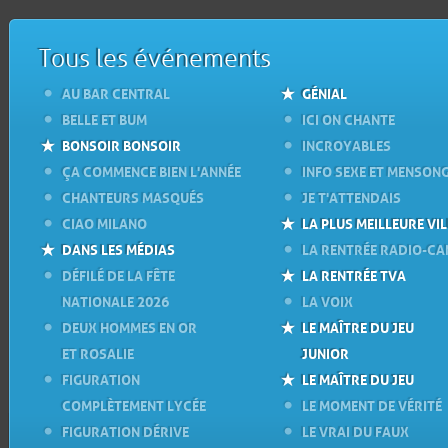
Tous les événements
AU BAR CENTRAL
GÉNIAL
BELLE ET BUM
ICI ON CHANTE
BONSOIR BONSOIR
INCROYABLES
ÇA COMMENCE BIEN L'ANNÉE
INFO SEXE ET MENSON
CHANTEURS MASQUÉS
JE T'ATTENDAIS
CIAO MILANO
LA PLUS MEILLEURE VIL
DANS LES MÉDIAS
LA RENTRÉE RADIO-C
DÉFILÉ DE LA FÊTE
LA RENTRÉE TVA
NATIONALE 2026
LA VOIX
DEUX HOMMES EN OR
LE MAÎTRE DU JEU
ET ROSALIE
JUNIOR
FIGURATION
LE MAÎTRE DU JEU
COMPLÈTEMENT LYCÉE
LE MOMENT DE VÉRITÉ
FIGURATION DÉRIVE
LE VRAI DU FAUX