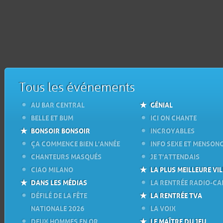
Tous les événements
AU BAR CENTRAL
GÉNIAL
BELLE ET BUM
ICI ON CHANTE
BONSOIR BONSOIR
INCROYABLES
ÇA COMMENCE BIEN L'ANNÉE
INFO SEXE ET MENSON
CHANTEURS MASQUÉS
JE T'ATTENDAIS
CIAO MILANO
LA PLUS MEILLEURE VIL
DANS LES MÉDIAS
LA RENTRÉE RADIO-C
DÉFILÉ DE LA FÊTE
LA RENTRÉE TVA
NATIONALE 2026
LA VOIX
DEUX HOMMES EN OR
LE MAÎTRE DU JEU