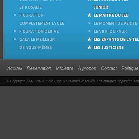
ET ROSALIE
JUNIOR
FIGURATION
LE MAÎTRE DU JEU
COMPLÈTEMENT LYCÉE
LE MOMENT DE VÉRITÉ
FIGURATION DÉRIVE
LE VRAI DU FAUX
GALA LE MEILLEUR
LES ENFANTS DE LA TÉL
DE NOUS-MÊMES
LES JUSTICIERS
Accueil
Réservation
Infolettre
À propos
Contact
Politique
© Copyright 2006 - 2012 Public Cible. Tous droits réservés. Les marques déposées sont l