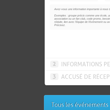
Avez-vous une information importante à nous t
Exemples : groupe précis comme une école, un
association ou un fan club, code promo, besoins
réduite, lien avec l’équipe de l’événement ou av
Précisez.
2
INFORMATIONS P
3
ACCUSÉ DE RÉCEP
Tous les événements