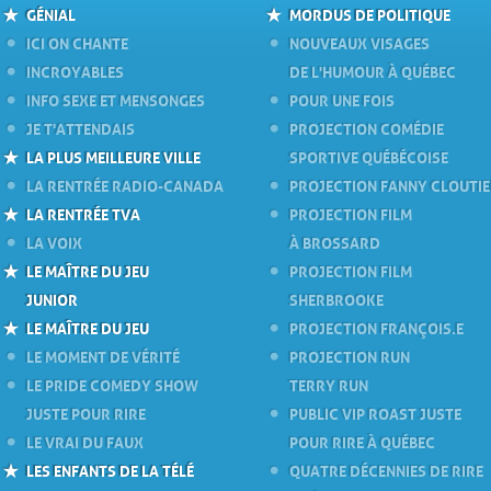
GÉNIAL
MORDUS DE POLITIQUE
ICI ON CHANTE
NOUVEAUX VISAGES
INCROYABLES
DE L'HUMOUR À QUÉBEC
INFO SEXE ET MENSONGES
POUR UNE FOIS
JE T'ATTENDAIS
PROJECTION COMÉDIE
LA PLUS MEILLEURE VILLE
SPORTIVE QUÉBÉCOISE
LA RENTRÉE RADIO-CANADA
PROJECTION FANNY CLOUTI
LA RENTRÉE TVA
PROJECTION FILM
LA VOIX
À BROSSARD
LE MAÎTRE DU JEU
PROJECTION FILM
JUNIOR
SHERBROOKE
LE MAÎTRE DU JEU
PROJECTION FRANÇOIS.E
LE MOMENT DE VÉRITÉ
PROJECTION RUN
LE PRIDE COMEDY SHOW
TERRY RUN
JUSTE POUR RIRE
PUBLIC VIP ROAST JUSTE
LE VRAI DU FAUX
POUR RIRE À QUÉBEC
LES ENFANTS DE LA TÉLÉ
QUATRE DÉCENNIES DE RIRE