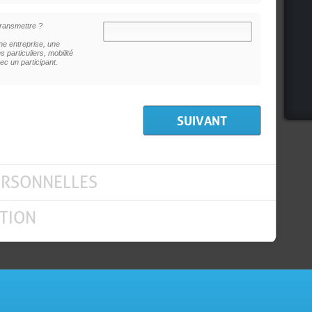
ransmettre ?
e entreprise, une
 particuliers, mobilité
ec un participant.
ERSONNELLES
TION