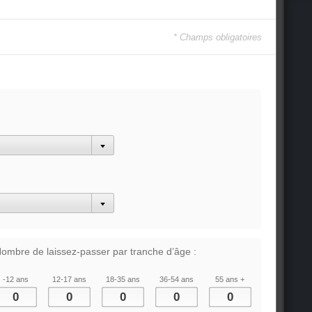
* Champs obligatoires
ombre de laissez-passer par tranche d’âge :
-12 ans
12-17 ans
18-35 ans
36-54 ans
55 ans +